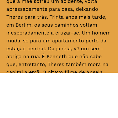
que a mãe sofreu um acidente, volta
apressadamente para casa, deixando
Theres para trás. Trinta anos mais tarde,
em Berlim, os seus caminhos voltam
inesperadamente a cruzar-se. Um homem
muda-se para um apartamento perto da
estação central. Da janela, vê um sem-
abrigo na rua. É Kenneth que não sabe
que, entretanto, Theres também mora na
capital alemã. O oitavo filme de Angela
Schanelec trata, no estilo minimalista
próprio da realizadora, de crises pessoais
numa Europa também em crise.
Com
Maren Eggert, Miriam Horwitz, Helena
Hentschel