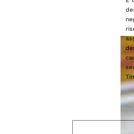
É 
de
ne
ri
as
de
ca
se
Ti