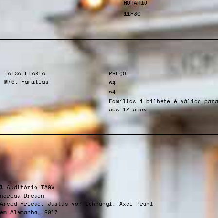
HORÁRIO
11H30
FAIXA ETÁRIA
PREÇO
M/6, Famílias
€4
€4
Famílias 1 bilhete é válido para
aos 12 anos
l
Auditório TAGV
ndreas Dresen
Arved Friese, Justus von Dohnányi, Axel Prahl
em
Alemanha, 2017