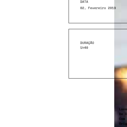
DATA
02, Fevereiro 2019
DURAÇÃO
1h40
Loca
De
A
Com
Orig