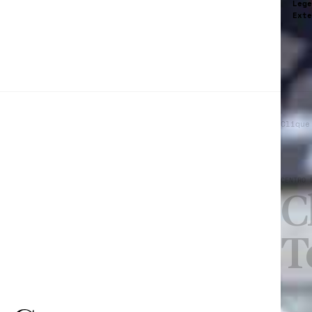
Lege
Exte
Clique
CENTRO 
C
T