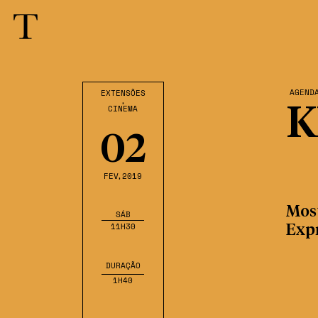
AGEND
EXTENSÕES
,
CINEMA
K
02
FEV
,2019
Mos
SÁB
11H30
Exp
DURAÇÃO
1H40