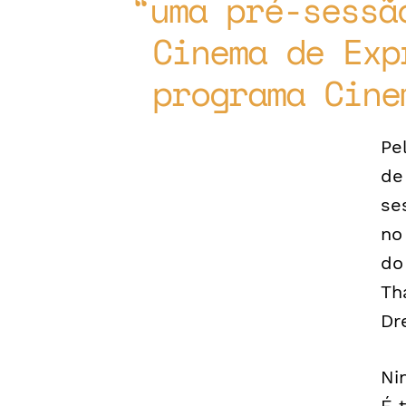
uma pré-sessã
Cinema de Exp
programa Cine
Pe
de
se
no
do
Th
Dr
Ni