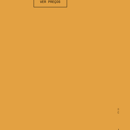
VER PREÇOS
S
C
R
O
L
L