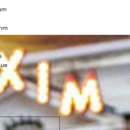
 um
imm
s
que