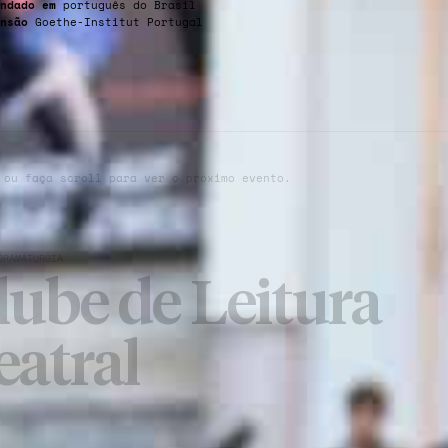
ndado em
português do Brasil
nsão
Goethe-Institut Portugal
 ou faça scroll para ver o próximo evento.
DRAMATURGIA
lube de Leitura
eatral