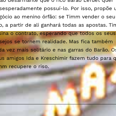
tão desarmante que o rico Barão Lefuet quer
sesperadamente possuí-lo. Por isso, propõe
gócio ao menino órfão: se Timm vender o seu
so, a partir de ali ganhará todas as apostas. T
sina o contrato, esperando que todos os seus
sejos se tornem realidade. Mas fica também
da vez mais solitário e nas garras do Barão. O
us amigos Ida e Kreschimir fazem tudo para 
mm recupere o riso.