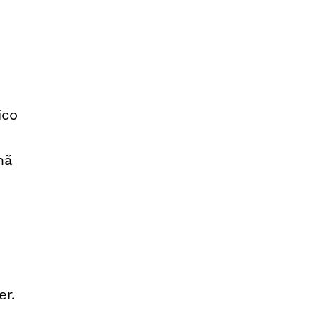
ico
mã
er.