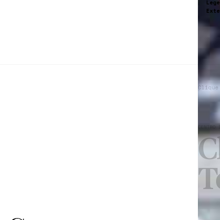
Lege
Exte
Clique
CENTRO 
C
T