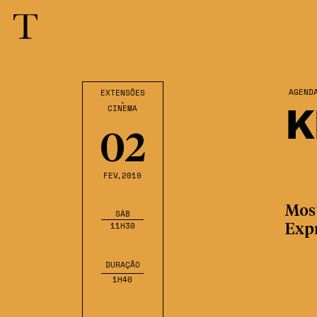
AGEND
EXTENSÕES
,
K
CINEMA
02
FEV
,2019
Mos
SÁB
11H30
Exp
DURAÇÃO
1H40