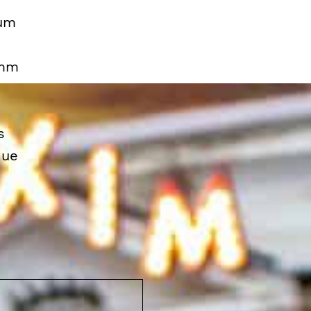
 um
imm
s
que