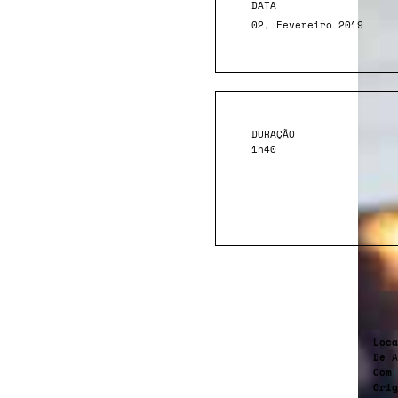
DATA
02, Fevereiro 2019
DURAÇÃO
1h40
Loca
De
A
Com
Orig