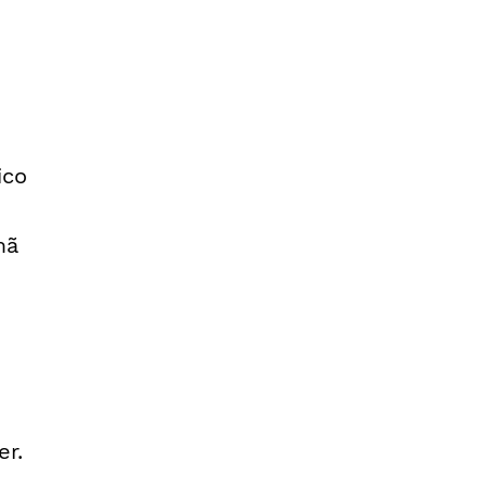
ico
mã
er.