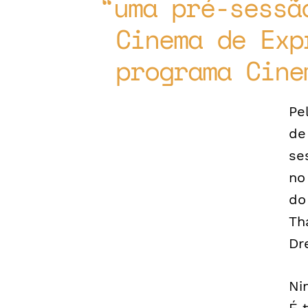
uma pré-sessã
Cinema de Exp
programa Cine
Pe
de
se
no
do
Th
Dr
Ni