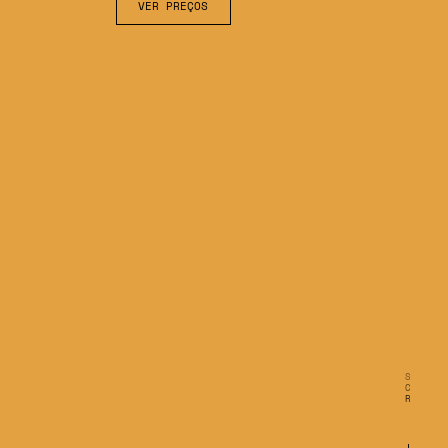
VER PREÇOS
S
C
R
O
L
L