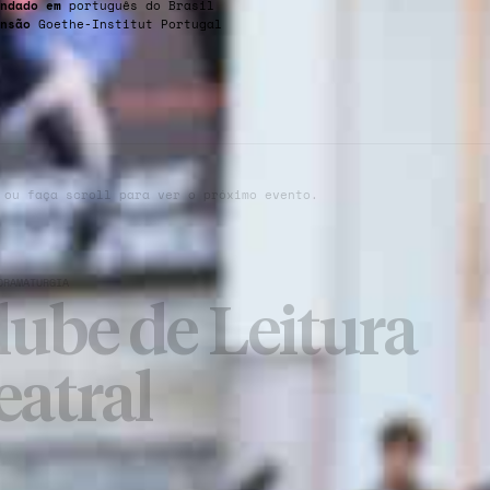
ndado em
português do Brasil
nsão
Goethe-Institut Portugal
 ou faça scroll para ver o próximo evento.
DRAMATURGIA
lube de Leitura
eatral