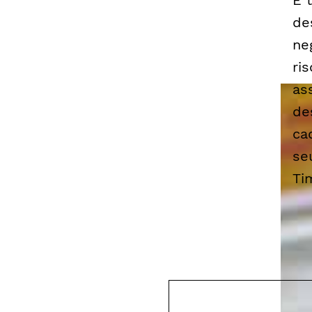
É 
de
ne
ri
as
de
ca
se
Ti