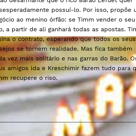
tão desarmante que o rico Barão Lefuet quer
sesperadamente possuí-lo. Por isso, propõe
gócio ao menino órfão: se Timm vender o seu
so, a partir de ali ganhará todas as apostas. T
sina o contrato, esperando que todos os seus
sejos se tornem realidade. Mas fica também
da vez mais solitário e nas garras do Barão. O
us amigos Ida e Kreschimir fazem tudo para 
mm recupere o riso.