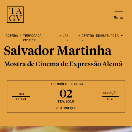
Menu
AGENDA
>
TEMPORADA
>
JAN-
>
CENTRO-DRAMATURGIA +
2018/19
FEV
7
Salvador Martinha
Mostra de Cinema de Expressão Alemã
EXTENSÕES
,
CINEMA
02
DURAÇÃO
SÁB
11H30
1H40
FEV
,2019
VER PREÇOS