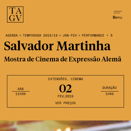
Menu
AGENDA
>
TEMPORADA 2018/19
>
JAN-FEV
>
PERFORMANCE + 5
Salvador Martinha
Mostra de Cinema de Expressão Alemã
EXTENSÕES
,
CINEMA
02
DURAÇÃO
SÁB
11H30
1H40
FEV
,2019
VER PREÇOS