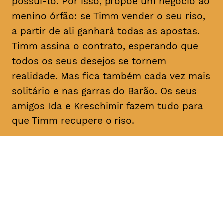
possuí-lo. Por isso, propõe um negócio ao
menino órfão: se Timm vender o seu riso,
a partir de ali ganhará todas as apostas.
Timm assina o contrato, esperando que
todos os seus desejos se tornem
realidade. Mas fica também cada vez mais
solitário e nas garras do Barão. Os seus
amigos Ida e Kreschimir fazem tudo para
que Timm recupere o riso.
DATA
HORÁRIO
02, Fevereiro 2019
11H30