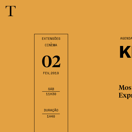
AGEND
EXTENSÕES
,
K
CINEMA
02
FEV
,2019
Mos
SÁB
11H30
Exp
DURAÇÃO
1H40