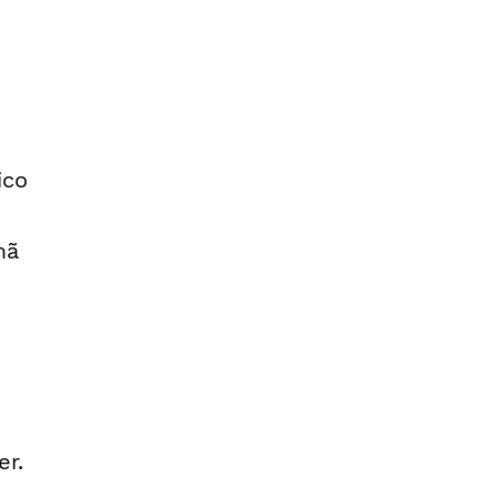
ico
mã
er.