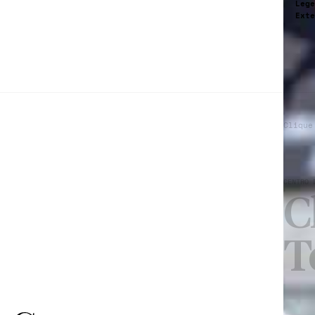
Lege
Exte
Clique
CENTRO 
C
T