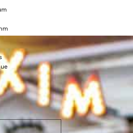
 um
imm
s
que