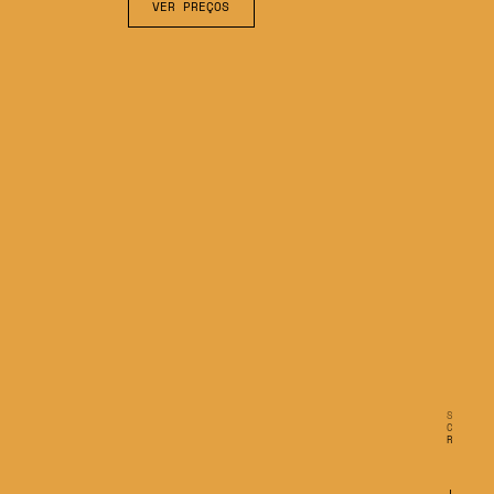
VER PREÇOS
S
C
R
O
L
L