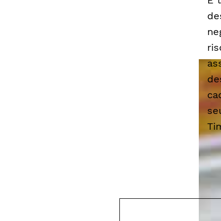
É 
de
ne
ri
as
de
ca
se
Ti