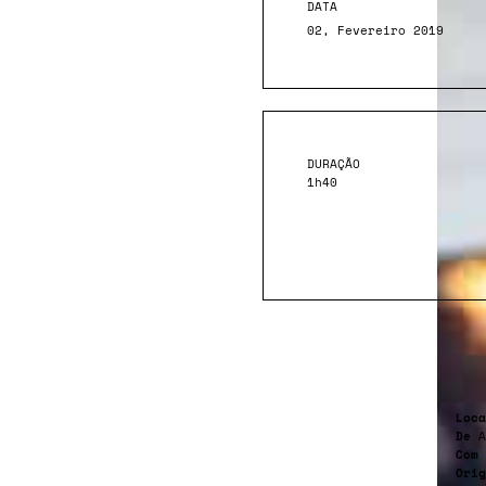
DATA
02, Fevereiro 2019
DURAÇÃO
1h40
Loca
De
A
Com
Orig