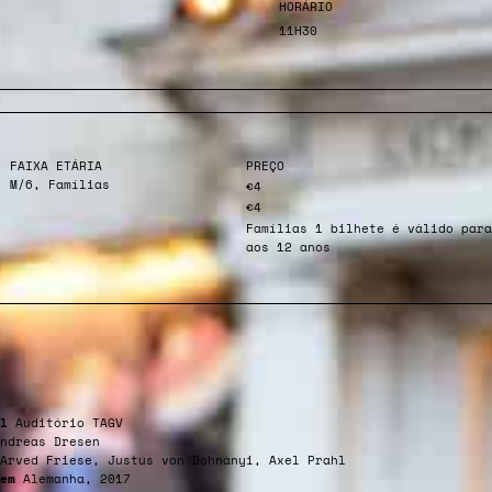
HORÁRIO
11H30
FAIXA ETÁRIA
PREÇO
M/6, Famílias
€4
€4
Famílias 1 bilhete é válido para
aos 12 anos
l
Auditório TAGV
ndreas Dresen
Arved Friese, Justus von Dohnányi, Axel Prahl
em
Alemanha, 2017