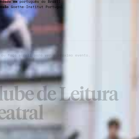
ndado em
português do Brasil
nsão
Goethe-Institut Portugal
 ou faça scroll para ver o próximo evento.
DRAMATURGIA
lube de Leitura
eatral