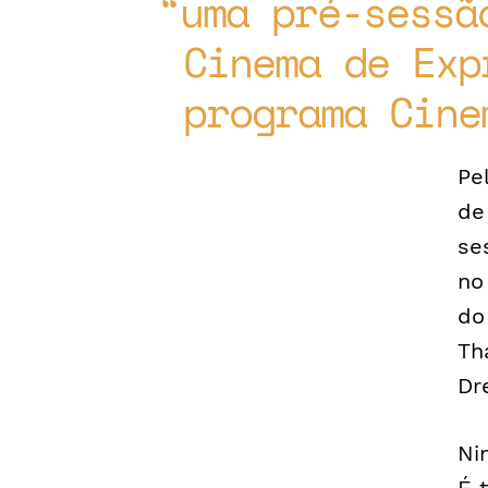
uma pré-sessã
Cinema de Exp
programa Cine
Pe
de
se
no
do
Th
Dr
Ni