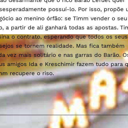
tão desarmante que o rico Barão Lefuet quer
sesperadamente possuí-lo. Por isso, propõe
gócio ao menino órfão: se Timm vender o seu
so, a partir de ali ganhará todas as apostas. T
sina o contrato, esperando que todos os seus
sejos se tornem realidade. Mas fica também
da vez mais solitário e nas garras do Barão. O
us amigos Ida e Kreschimir fazem tudo para 
mm recupere o riso.