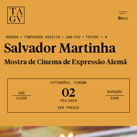
Menu
AGENDA
>
TEMPORADA 2018/19
>
JAN-FEV
>
TEATRO + 4
Salvador Martinha
Mostra de Cinema de Expressão Alemã
EXTENSÕES
,
CINEMA
02
DURAÇÃO
SÁB
11H30
1H40
FEV
,2019
VER PREÇOS