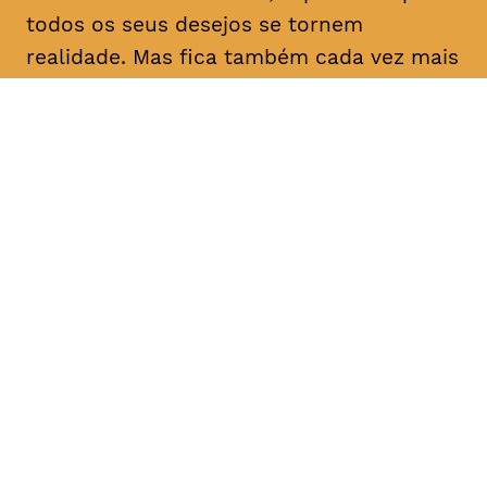
todos os seus desejos se tornem
realidade. Mas fica também cada vez mais
solitário e nas garras do Barão. Os seus
amigos Ida e Kreschimir fazem tudo para
que Timm recupere o riso.
DATA
HORÁRIO
02, Fevereiro 2019
11H30
DURAÇÃO
FAIXA ETÁRIA
PREÇO
1h40
M/6,
€4
Famílias
€4