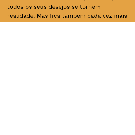
todos os seus desejos se tornem
realidade. Mas fica também cada vez mais
solitário e nas garras do Barão. Os seus
amigos Ida e Kreschimir fazem tudo para
que Timm recupere o riso.
DATA
HORÁRIO
02, Fevereiro 2019
11H30
DURAÇÃO
FAIXA ETÁRIA
PREÇO
1h40
M/6,
€4
Famílias
€4