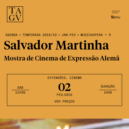
Menu
AGENDA
>
TEMPORADA 2018/19
>
JAN-FEV
>
MUSICAOPERA + 6
Salvador Martinha
Mostra de Cinema de Expressão Alemã
EXTENSÕES
,
CINEMA
02
DURAÇÃO
SÁB
11H30
1H40
FEV
,2019
VER PREÇOS