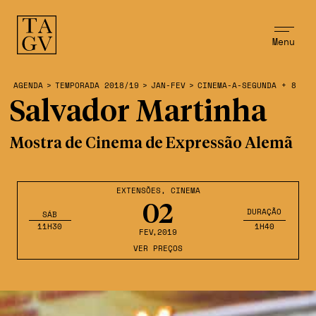
Menu
AGENDA
>
TEMPORADA 2018/19
>
JAN-FEV
>
CINEMA-A-SEGUNDA + 8
Salvador Martinha
Mostra de Cinema de Expressão Alemã
EXTENSÕES
,
CINEMA
02
DURAÇÃO
SÁB
11H30
1H40
FEV
,2019
VER PREÇOS