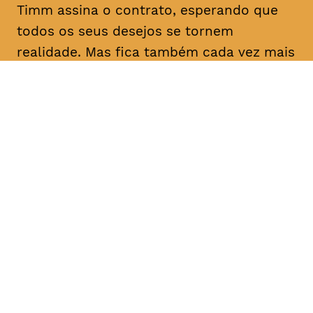
Timm assina o contrato, esperando que
todos os seus desejos se tornem
realidade. Mas fica também cada vez mais
solitário e nas garras do Barão. Os seus
amigos Ida e Kreschimir fazem tudo para
que Timm recupere o riso.
DATA
HORÁRIO
02, Fevereiro 2019
11H30
DURAÇÃO
FAIXA ETÁRIA
PREÇO
1h40
M/6,
€4