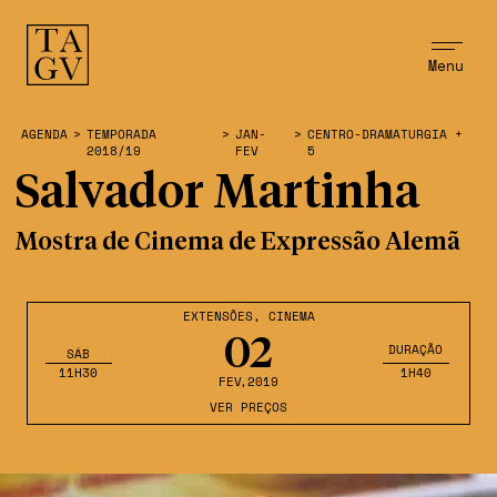
Menu
AGENDA
>
TEMPORADA
>
JAN-
>
CENTRO-DRAMATURGIA +
2018/19
FEV
5
Salvador Martinha
Mostra de Cinema de Expressão Alemã
EXTENSÕES
,
CINEMA
02
DURAÇÃO
SÁB
11H30
1H40
FEV
,2019
VER PREÇOS