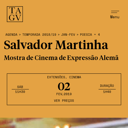
Menu
AGENDA
>
TEMPORADA 2018/19
>
JAN-FEV
>
POESIA + 4
Salvador Martinha
Mostra de Cinema de Expressão Alemã
EXTENSÕES
,
CINEMA
02
DURAÇÃO
SÁB
11H30
1H40
FEV
,2019
VER PREÇOS