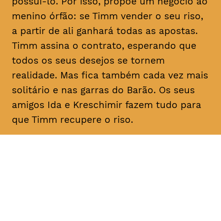
possuí-lo. Por isso, propõe um negócio ao
menino órfão: se Timm vender o seu riso,
a partir de ali ganhará todas as apostas.
Timm assina o contrato, esperando que
todos os seus desejos se tornem
realidade. Mas fica também cada vez mais
solitário e nas garras do Barão. Os seus
amigos Ida e Kreschimir fazem tudo para
que Timm recupere o riso.
DATA
HORÁRIO
02, Fevereiro 2019
11H30