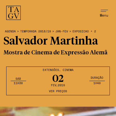
Menu
AGENDA
>
TEMPORADA 2018/19
>
JAN-FEV
>
EXPOSICAO + 2
Salvador Martinha
Mostra de Cinema de Expressão Alemã
EXTENSÕES
,
CINEMA
02
DURAÇÃO
SÁB
11H30
1H40
FEV
,2019
VER PREÇOS