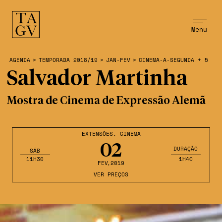
Menu
AGENDA
>
TEMPORADA 2018/19
>
JAN-FEV
>
CINEMA-A-SEGUNDA + 5
Salvador Martinha
Mostra de Cinema de Expressão Alemã
EXTENSÕES
,
CINEMA
02
DURAÇÃO
SÁB
11H30
1H40
FEV
,2019
VER PREÇOS