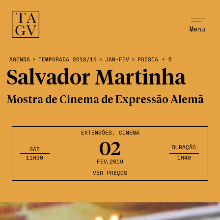
Menu
AGENDA
>
TEMPORADA 2018/19
>
JAN-FEV
>
POESIA + 6
Salvador Martinha
Mostra de Cinema de Expressão Alemã
EXTENSÕES
,
CINEMA
02
DURAÇÃO
SÁB
11H30
1H40
FEV
,2019
VER PREÇOS