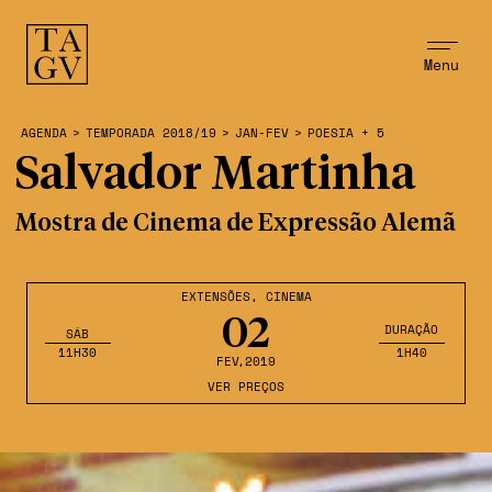
Menu
AGENDA
>
TEMPORADA 2018/19
>
JAN-FEV
>
POESIA + 5
Salvador Martinha
Mostra de Cinema de Expressão Alemã
EXTENSÕES
,
CINEMA
02
DURAÇÃO
SÁB
11H30
1H40
FEV
,2019
VER PREÇOS