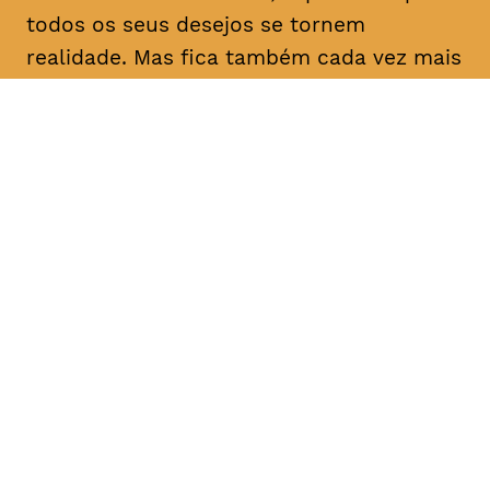
todos os seus desejos se tornem
realidade. Mas fica também cada vez mais
solitário e nas garras do Barão. Os seus
amigos Ida e Kreschimir fazem tudo para
que Timm recupere o riso.
DATA
HORÁRIO
02, Fevereiro 2019
11H30
DURAÇÃO
FAIXA ETÁRIA
PREÇO
1h40
M/6,
€4
Famílias
€4