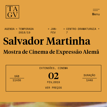
Menu
AGENDA
>
TEMPORADA
>
JAN-
>
CENTRO-DRAMATURGIA +
2018/19
FEV
7
Salvador Martinha
Mostra de Cinema de Expressão Alemã
EXTENSÕES
,
CINEMA
02
DURAÇÃO
SÁB
11H30
1H40
FEV
,2019
VER PREÇOS