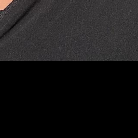
Leituras Indisciplinadas
Queer nasce como um espaço
de encontro, partilha e
presença. A cada sessão,
abrimos um território
coletivo onde a literatura
se torna ferramenta de