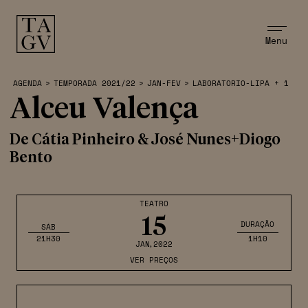
Menu
AGENDA
>
TEMPORADA 2021/22
>
JAN-FEV
>
LABORATORIO-LIPA + 1
Alceu Valença
De Cátia Pinheiro & José Nunes+Diogo
Bento
TEATRO
15
DURAÇÃO
SÁB
21H30
1H10
JAN
,2022
VER PREÇOS