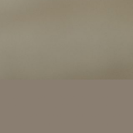
ouvir tudo. Perceber tudo.
Ocupar o “lugar do príncipe”
que tudo pode, tudo vê, tudo
ouve e tudo percebe. Tudo
feito para mim. À minha