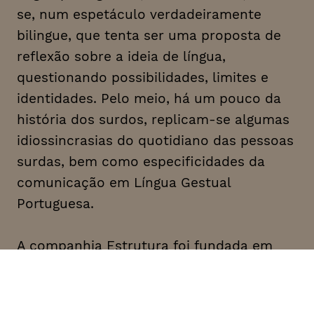
se, num espetáculo verdadeiramente
bilingue, que tenta ser uma proposta de
reflexão sobre a ideia de língua,
questionando possibilidades, limites e
identidades. Pelo meio, há um pouco da
história dos surdos, replicam-se algumas
idiossincrasias do quotidiano das pessoas
surdas, bem como especificidades da
comunicação em Língua Gestual
Portuguesa.
A companhia Estrutura foi fundada em
2009 pelos criadores Cátia Pinheiro e
José Nunes e tem desenvolvido a criação
e produção de espetáculos de teatro e