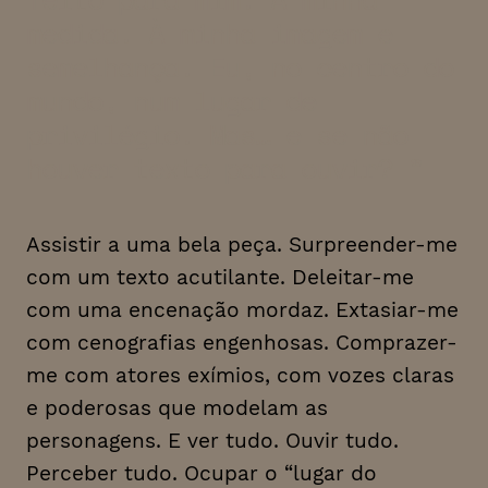
medida. À minha imagem e
semelhança. Eu, no centro do
mundo, num lugar de
privilégio. Mas… e se não
houver texto para ouvir?
Assistir a uma bela peça. Surpreender-me
com um texto acutilante. Deleitar-me
com uma encenação mordaz. Extasiar-me
com cenografias engenhosas. Comprazer-
me com atores exímios, com vozes claras
e poderosas que modelam as
personagens. E ver tudo. Ouvir tudo.
Perceber tudo. Ocupar o “lugar do