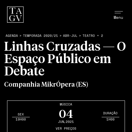
Menu
AGENDA
>
TEMPORADA 2020/21
>
ABR-JUL
>
TEATRO + 2
Linhas Cruzadas — O
Espaço Público em
Debate
Companhia MikrÓpera (ES)
MÚSICA
04
DURAÇÃO
SEX
19H00
1H00
JUN
,2021
VER PREÇOS