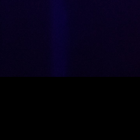
momento de vital
metamorfose, para abrir asas
e voar, explorando os
limites da Humanidade