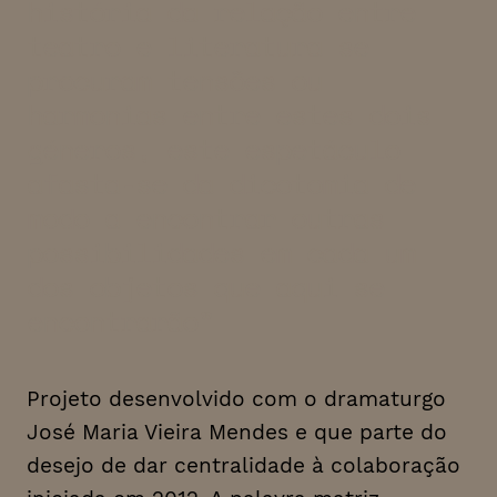
história da relação entre
teatro e literatura se
procuram tensões ou
harmonias entre estes dois
géneros, este espetáculo
afasta-se da dicotomia de
modo a encontrar outras
possibilidades em cada um
dos objetos que aqui se
encontrarão
Projeto desenvolvido com o dramaturgo
José Maria Vieira Mendes e que parte do
desejo de dar centralidade à colaboração