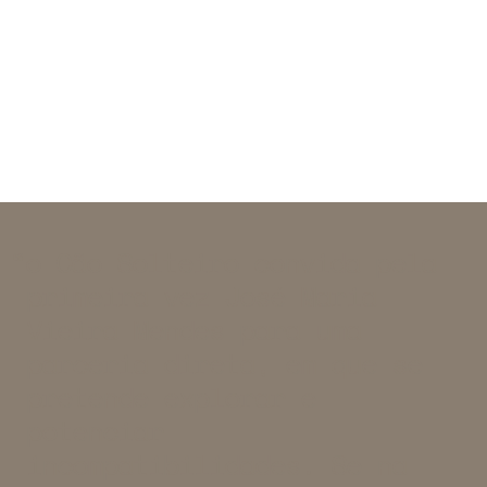
o Cão Solteiro convida pela
primeira vez José Maria
Vieira Mendes para uma
parceria direta, em que se
pretende explorar e
potenciar
incompatibilidades. Se na