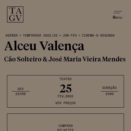
Menu
AGENDA
>
TEMPORADA 2021/22
>
JAN-FEV
>
CINEMA-A-SEGUNDA
Alceu Valença
Cão Solteiro & José Maria Vieira Mendes
TEATRO
25
DURAÇÃO
SEX
21H30
1H00
FEV
,2022
VER PREÇOS
COMPRAR
BILHETES