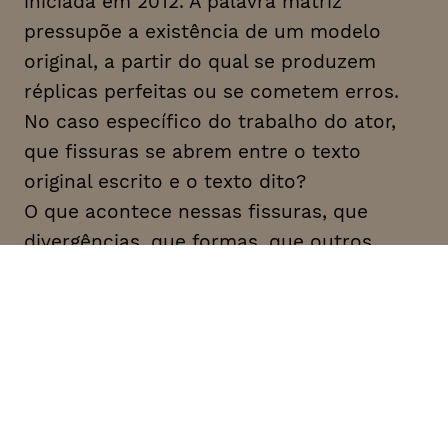
iniciada em 2012. A palavra matriz
pressupõe a existência de um modelo
original, a partir do qual se produzem
réplicas perfeitas ou se cometem erros.
No caso específico do trabalho do ator,
que fissuras se abrem entre o texto
original escrito e o texto dito?
O que acontece nessas fissuras, que
divergências, que formas, que outros
discursos?
“Matriz” não está na sala de espetáculo,
mas fora dela, à procura de aparecer,
impedido por duas figuras que resistem a
um olhar que as esconda e a uma palavra
que as ignore.