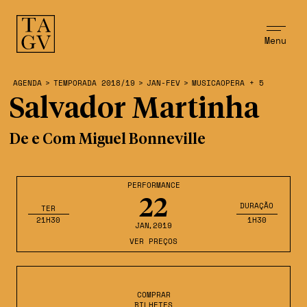
Menu
AGENDA
>
TEMPORADA 2018/19
>
JAN-FEV
>
MUSICAOPERA + 5
Salvador Martinha
De e Com Miguel Bonneville
PERFORMANCE
22
DURAÇÃO
TER
21H30
1H30
JAN
,2019
VER PREÇOS
COMPRAR
BILHETES