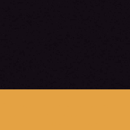
Bonneville trabalha sobre a
sua história pessoal.
Convida algumas mulheres,