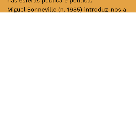
nas esferas pública e política.
Miguel
Bonneville (n. 1985) introduz-nos a
histórias autobiográficas centradas na
desconstrução e reconstrução da
identidade através de performances,
desenhos, fotografias, vídeo, música e
livros de artista. Desde 2003, tem
apresentado o seu trabalho em galerias
de arte e festivais nacionais e
internacionais, sobretudo os projetos
seriados “Family Project”, “Miguel
Bonneville” e “A Importância de Ser”. Fez
parte do núcleo de artistas da produtora
de dança contemporânea Eira (2004-
2006) e da Galeria 3+1 Arte