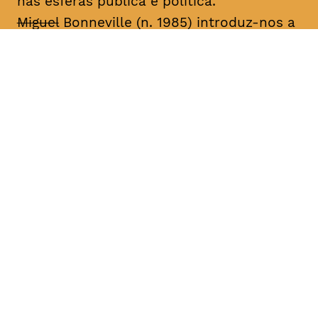
nas esferas pública e política.
Miguel
Bonneville (n. 1985) introduz-nos a
histórias autobiográficas centradas na
desconstrução e reconstrução da
identidade através de performances,
desenhos, fotografias, vídeo, música e
livros de artista. Desde 2003, tem
apresentado o seu trabalho em galerias
de arte e festivais nacionais e
internacionais, sobretudo os projetos
seriados “Family Project”, “Miguel
Bonneville” e “A Importância de Ser”. Fez
parte do núcleo de artistas da produtora
de dança contemporânea Eira (2004-
2006) e da Galeria 3+1 Arte