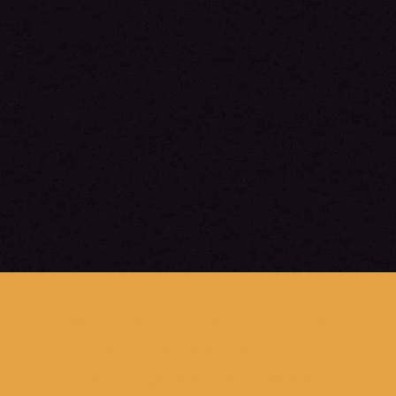
Bonneville trabalha sobre a
sua história pessoal.
Convida algumas mulheres,