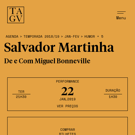
Menu
AGENDA
>
TEMPORADA 2018/19
>
JAN-FEV
>
HUMOR + 5
Salvador Martinha
De e Com Miguel Bonneville
PERFORMANCE
22
DURAÇÃO
TER
21H30
1H30
JAN
,2019
VER PREÇOS
COMPRAR
BILHETES