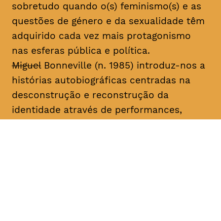
sobretudo quando o(s) feminismo(s) e as
questões de género e da sexualidade têm
adquirido cada vez mais protagonismo
nas esferas pública e política.
Miguel
Bonneville (n. 1985) introduz-nos a
histórias autobiográficas centradas na
desconstrução e reconstrução da
identidade através de performances,
desenhos, fotografias, vídeo, música e
livros de artista. Desde 2003, tem
apresentado o seu trabalho em galerias
de arte e festivais nacionais e
internacionais, sobretudo os projetos
seriados “Family Project”, “Miguel
Bonneville” e “A Importância de Ser”. Fez