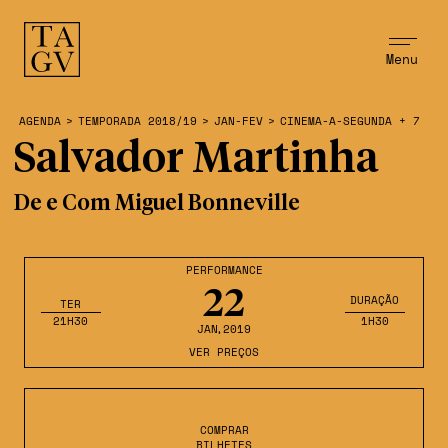
Menu
AGENDA
>
TEMPORADA 2018/19
>
JAN-FEV
>
CINEMA-A-SEGUNDA + 7
Salvador Martinha
De e Com Miguel Bonneville
PERFORMANCE
22
DURAÇÃO
TER
21H30
1H30
JAN
,2019
VER PREÇOS
COMPRAR
BILHETES