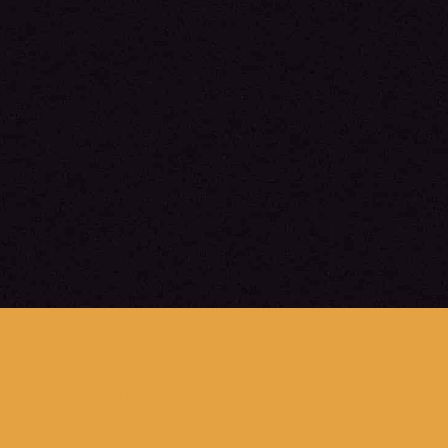
Bonneville trabalha sobre a
sua história pessoal.
Convida algumas mulheres,