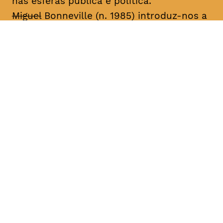
nas esferas pública e política.
Miguel
Bonneville (n. 1985) introduz-nos a
histórias autobiográficas centradas na
desconstrução e reconstrução da
identidade através de performances,
desenhos, fotografias, vídeo, música e
livros de artista. Desde 2003, tem
apresentado o seu trabalho em galerias
de arte e festivais nacionais e
internacionais, sobretudo os projetos
seriados “Family Project”, “Miguel
Bonneville” e “A Importância de Ser”. Fez
parte do núcleo de artistas da produtora
de dança contemporânea Eira (2004-
2006) e da Galeria 3+1 Arte