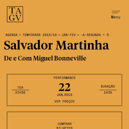
Menu
AGENDA
>
TEMPORADA 2018/19
>
JAN-FEV
>
-A-SEGUNDA + 5
Salvador Martinha
De e Com Miguel Bonneville
PERFORMANCE
22
DURAÇÃO
TER
21H30
1H30
JAN
,2019
VER PREÇOS
COMPRAR
BILHETES