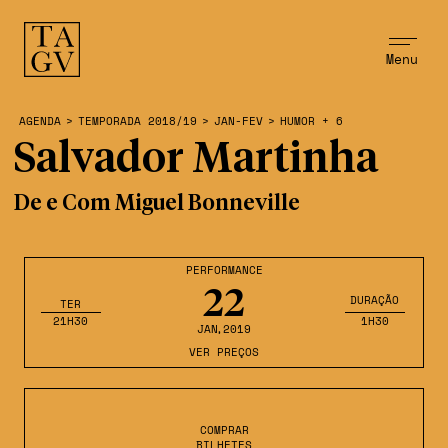
Menu
AGENDA
>
TEMPORADA 2018/19
>
JAN-FEV
>
HUMOR + 6
Salvador Martinha
De e Com Miguel Bonneville
PERFORMANCE
22
DURAÇÃO
TER
21H30
1H30
JAN
,2019
VER PREÇOS
COMPRAR
BILHETES