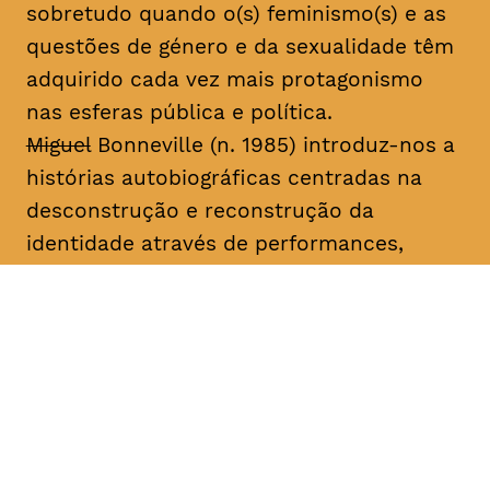
sobretudo quando o(s) feminismo(s) e as
questões de género e da sexualidade têm
adquirido cada vez mais protagonismo
nas esferas pública e política.
Miguel
Bonneville (n. 1985) introduz-nos a
histórias autobiográficas centradas na
desconstrução e reconstrução da
identidade através de performances,
desenhos, fotografias, vídeo, música e
livros de artista. Desde 2003, tem
apresentado o seu trabalho em galerias
de arte e festivais nacionais e
internacionais, sobretudo os projetos
seriados “Family Project”, “Miguel
Bonneville” e “A Importância de Ser”. Fez