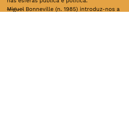
nas esferas pública e política.
Miguel
Bonneville (n. 1985) introduz-nos a
histórias autobiográficas centradas na
desconstrução e reconstrução da
identidade através de performances,
desenhos, fotografias, vídeo, música e
livros de artista. Desde 2003, tem
apresentado o seu trabalho em galerias
de arte e festivais nacionais e
internacionais, sobretudo os projetos
seriados “Family Project”, “Miguel
Bonneville” e “A Importância de Ser”. Fez
parte do núcleo de artistas da produtora
de dança contemporânea Eira (2004-
2006) e da Galeria 3+1 Arte