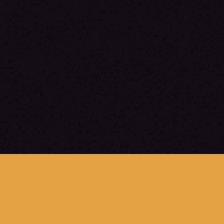
Bonneville trabalha sobre a
sua história pessoal.
Convida algumas mulheres,