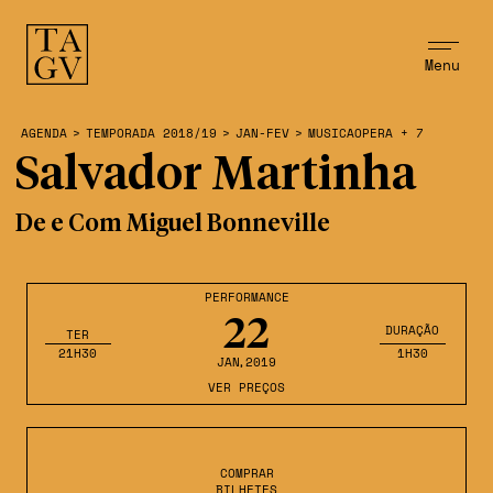
Menu
AGENDA
>
TEMPORADA 2018/19
>
JAN-FEV
>
MUSICAOPERA + 7
Salvador Martinha
De e Com Miguel Bonneville
PERFORMANCE
22
DURAÇÃO
TER
21H30
1H30
JAN
,2019
VER PREÇOS
COMPRAR
BILHETES