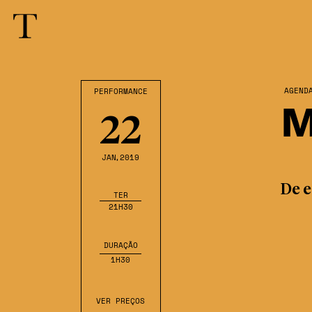
AGEND
PERFORMANCE
M
22
JAN
,2019
De e
TER
21H30
DURAÇÃO
1H30
VER PREÇOS