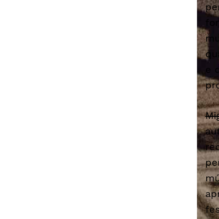
pe
fo
mu
qu
e 
pr
Mi
au
re
pe
mú
ap
fe