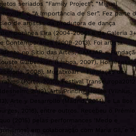
ojetos seriados “Family Project”, “Miguel
nneville” e “A Importância de Ser”. Fez parte 
cleo de artistas da produtora de dança
ntemporânea Eira (2004-2006) e da Galeria 3+
te Contemporânea (2009-2013). Foi artista
sidente no Sítio das Artes, CAMJAP – Fundaçã
louste Gulbenkian (Lisboa, 2007), Homesessi
arcelona, 2008), Mugatxoan – Fundação de
rralves (Porto, 2010), Festival Transeuropa2012
ildesheim, 2012), Arts Printing House (Vilnius,
13), Arte y Desarrollo (Madrid, 2014), e La Box
ourges, 2018), entre outros. Recebeu o Prémio
quo (2015) pelas performances ‘Medo e
minismos’, em colaboração com Maria Gil, e ‘A