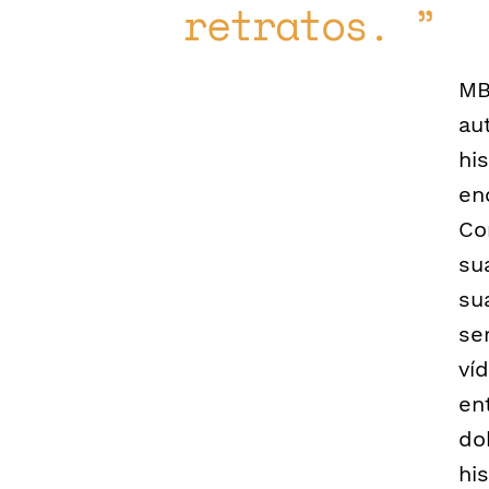
retratos.
MB
au
hi
en
Co
su
su
se
ví
en
do
hi