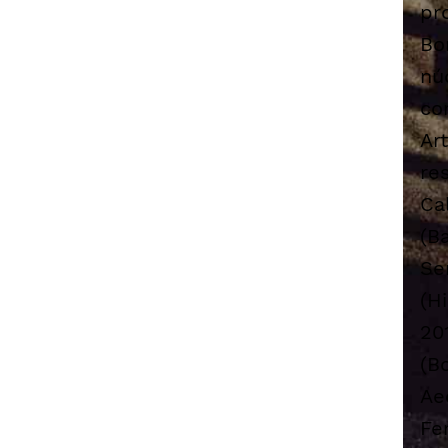
pr
Bo
nú
co
Ar
re
Ca
(B
Se
(H
20
(B
Ae
Fe