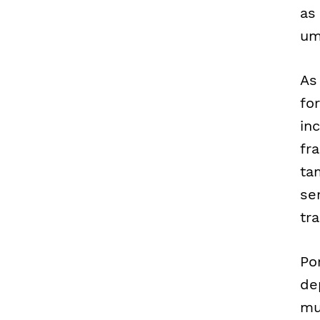
as
um
As
fo
in
fr
ta
se
tr
Po
de
mu