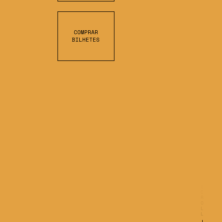
COMPRAR
BILHETES
S
C
R
O
L
L