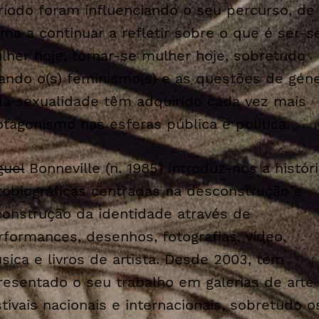
ríodo foram influenciando o seu percurso, de
rma a continuar a refletir sobre o que é ser-s
lher hoje, tornar-se mulher hoje, sobretudo
ando o(s) feminismo(s) e as questões de gén
da sexualidade têm adquirido cada vez mais
otagonismo nas esferas pública e política.
guel
Bonneville (n. 1985) introduz-nos a histór
tobiográficas centradas na desconstrução e
construção da identidade através de
rformances, desenhos, fotografias, vídeo,
sica e livros de artista. Desde 2003, tem
resentado o seu trabalho em galerias de arte
stivais nacionais e internacionais, sobretudo o