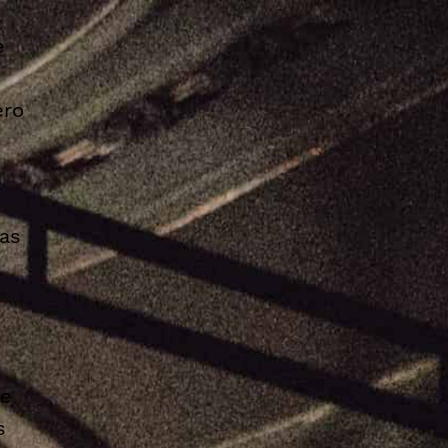
e
ero
ias
 e
s