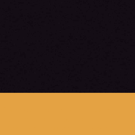
Bonneville trabalha sobre a
sua história pessoal.
Convida algumas mulheres,