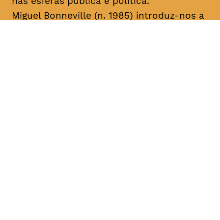
nas esferas pública e política.
Miguel
Bonneville (n. 1985) introduz-nos a
histórias autobiográficas centradas na
desconstrução e reconstrução da
identidade através de performances,
desenhos, fotografias, vídeo, música e
livros de artista. Desde 2003, tem
apresentado o seu trabalho em galerias
de arte e festivais nacionais e
internacionais, sobretudo os projetos
seriados “Family Project”, “Miguel
Bonneville” e “A Importância de Ser”. Fez
parte do núcleo de artistas da produtora
de dança contemporânea Eira (2004-
2006) e da Galeria 3+1 Arte