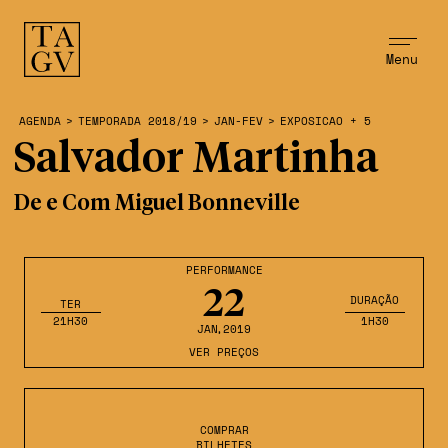
Menu
AGENDA
>
TEMPORADA 2018/19
>
JAN-FEV
>
EXPOSICAO + 5
Salvador Martinha
De e Com Miguel Bonneville
PERFORMANCE
22
DURAÇÃO
TER
21H30
1H30
JAN
,2019
VER PREÇOS
COMPRAR
BILHETES