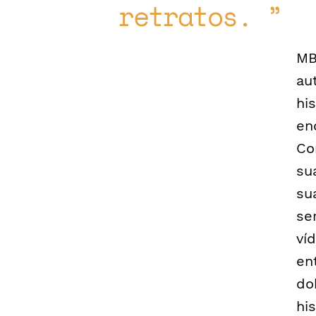
retratos.
MB
au
hi
en
Co
su
su
se
ví
en
do
hi