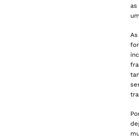
as
um
As
fo
in
fr
ta
se
tr
Po
de
mu