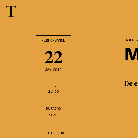
AGEND
PERFORMANCE
M
22
JAN
,2019
De e
TER
21H30
DURAÇÃO
1H30
VER PREÇOS