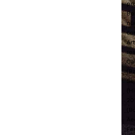
pr
Bo
nú
co
Ar
re
Ca
(B
Se
(H
20
(B
Ae
Fe