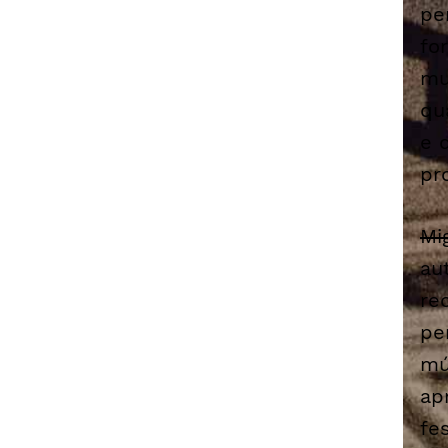
pe
fo
mu
qu
e 
pr
Mi
au
re
pe
mú
ap
fe