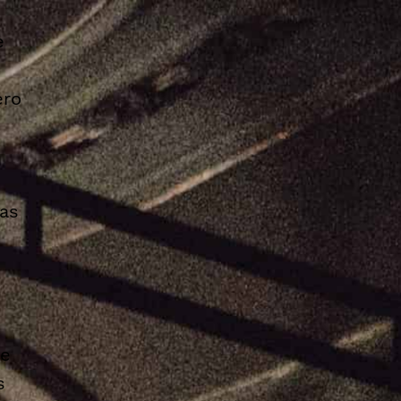
e
ero
ias
 e
s