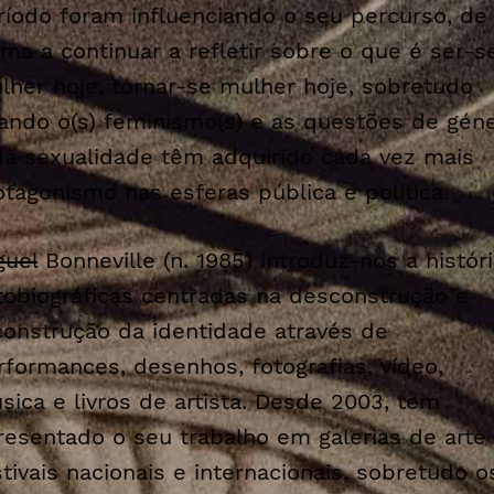
ríodo foram influenciando o seu percurso, de
rma a continuar a refletir sobre o que é ser-s
lher hoje, tornar-se mulher hoje, sobretudo
ando o(s) feminismo(s) e as questões de gén
da sexualidade têm adquirido cada vez mais
otagonismo nas esferas pública e política.
guel
Bonneville (n. 1985) introduz-nos a histór
tobiográficas centradas na desconstrução e
construção da identidade através de
rformances, desenhos, fotografias, vídeo,
sica e livros de artista. Desde 2003, tem
resentado o seu trabalho em galerias de arte
stivais nacionais e internacionais, sobretudo o