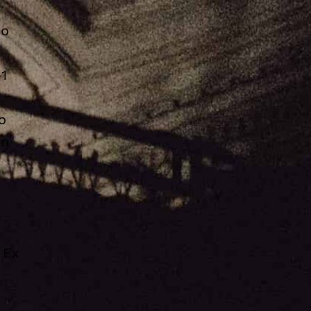
do
1
o
on
 Ex