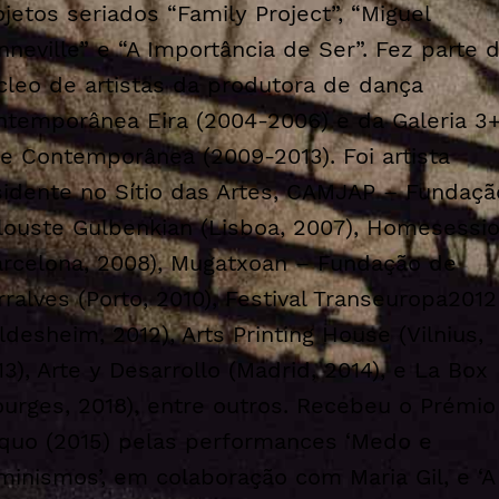
ojetos seriados “Family Project”, “Miguel
nneville” e “A Importância de Ser”. Fez parte 
cleo de artistas da produtora de dança
ntemporânea Eira (2004-2006) e da Galeria 3+
te Contemporânea (2009-2013). Foi artista
sidente no Sítio das Artes, CAMJAP – Fundaçã
louste Gulbenkian (Lisboa, 2007), Homesessi
arcelona, 2008), Mugatxoan – Fundação de
rralves (Porto, 2010), Festival Transeuropa2012
ildesheim, 2012), Arts Printing House (Vilnius,
13), Arte y Desarrollo (Madrid, 2014), e La Box
ourges, 2018), entre outros. Recebeu o Prémio
quo (2015) pelas performances ‘Medo e
minismos’, em colaboração com Maria Gil, e ‘A