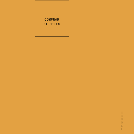
COMPRAR
BILHETES
S
C
R
O
L
L