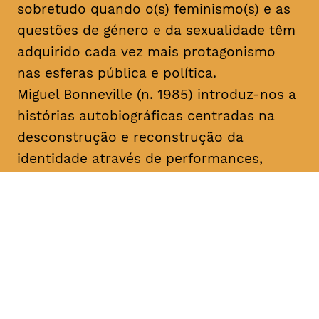
sobretudo quando o(s) feminismo(s) e as
questões de género e da sexualidade têm
adquirido cada vez mais protagonismo
nas esferas pública e política.
Miguel
Bonneville (n. 1985) introduz-nos a
histórias autobiográficas centradas na
desconstrução e reconstrução da
identidade através de performances,
desenhos, fotografias, vídeo, música e
livros de artista. Desde 2003, tem
apresentado o seu trabalho em galerias
de arte e festivais nacionais e
internacionais, sobretudo os projetos
seriados “Family Project”, “Miguel
Bonneville” e “A Importância de Ser”. Fez