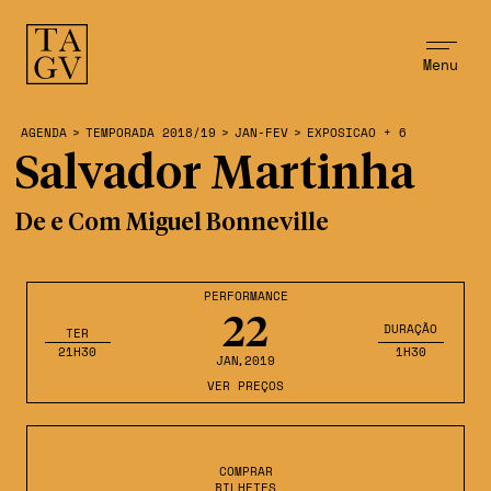
Menu
AGENDA
>
TEMPORADA 2018/19
>
JAN-FEV
>
EXPOSICAO + 6
Salvador Martinha
De e Com Miguel Bonneville
PERFORMANCE
22
DURAÇÃO
TER
21H30
1H30
JAN
,2019
VER PREÇOS
COMPRAR
BILHETES