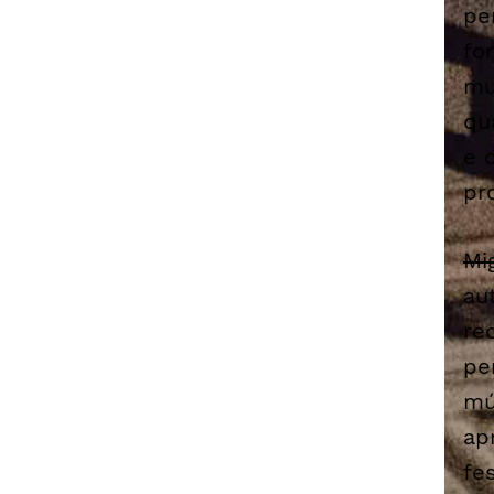
pe
fo
mu
qu
e 
pr
Mi
au
re
pe
mú
ap
fe