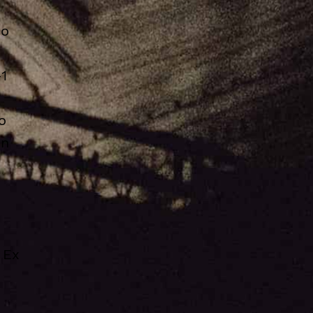
do
1
o
on
 Ex