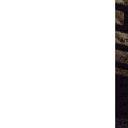
pr
Bo
nú
co
Ar
re
Ca
(B
Se
(H
20
(B
Ae
Fe