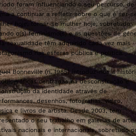
ríodo foram influenciando o seu percurso, de
rma a continuar a refletir sobre o que é ser-s
lher hoje, tornar-se mulher hoje, sobretudo
ando o(s) feminismo(s) e as questões de gén
da sexualidade têm adquirido cada vez mais
otagonismo nas esferas pública e política.
guel
Bonneville (n. 1985) introduz-nos a histór
tobiográficas centradas na desconstrução e
construção da identidade através de
rformances, desenhos, fotografias, vídeo,
sica e livros de artista. Desde 2003, tem
resentado o seu trabalho em galerias de arte
stivais nacionais e internacionais, sobretudo o