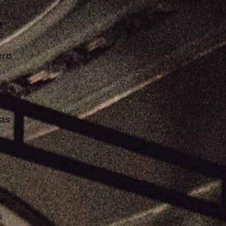
e
ero
ias
 e
s