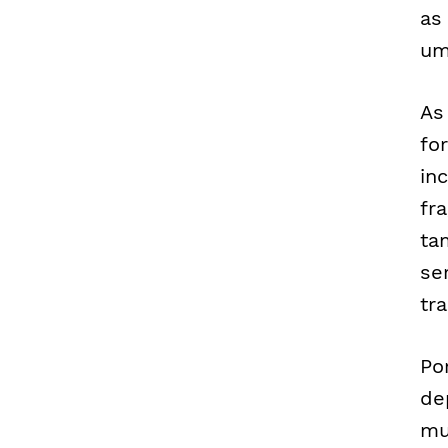
as
um
As
fo
in
fr
ta
se
tr
Po
de
mu