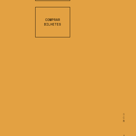
COMPRAR
BILHETES
C
R
O
L
L