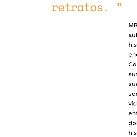
retratos.
MB
au
hi
en
Co
su
su
se
ví
en
do
hi