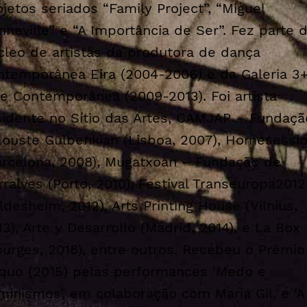
ojetos seriados “Family Project”, “Miguel
nneville” e “A Importância de Ser”. Fez parte 
cleo de artistas da produtora de dança
ntemporânea Eira (2004-2006) e da Galeria 3+
te Contemporânea (2009-2013). Foi artista
sidente no Sítio das Artes, CAMJAP – Fundaçã
louste Gulbenkian (Lisboa, 2007), Homesessi
arcelona, 2008), Mugatxoan – Fundação de
rralves (Porto, 2010), Festival Transeuropa2012
ildesheim, 2012), Arts Printing House (Vilnius,
13), Arte y Desarrollo (Madrid, 2014), e La Box
ourges, 2018), entre outros. Recebeu o Prémio
quo (2015) pelas performances ‘Medo e
minismos’, em colaboração com Maria Gil, e ‘A