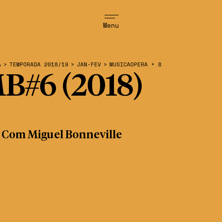
Menu
A
>
TEMPORADA 2018/19
>
JAN-FEV
>
MUSICAOPERA + 8
B#6 (2018)
 Com Miguel Bonneville