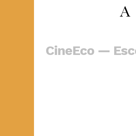
CineEco — Esc