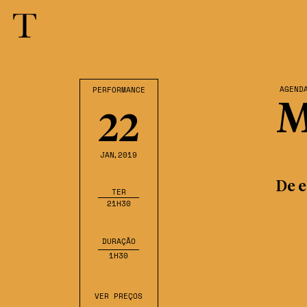
AGEND
PERFORMANCE
M
22
JAN
,2019
De e
TER
21H30
DURAÇÃO
1H30
VER PREÇOS