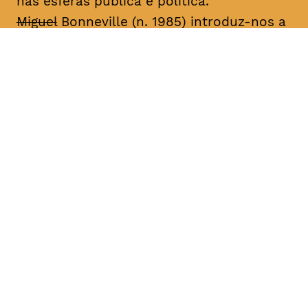
nas esferas pública e política.
Miguel
Bonneville (n. 1985) introduz-nos a
histórias autobiográficas centradas na
desconstrução e reconstrução da
identidade através de performances,
desenhos, fotografias, vídeo, música e
livros de artista. Desde 2003, tem
apresentado o seu trabalho em galerias
de arte e festivais nacionais e
internacionais, sobretudo os projetos
seriados “Family Project”, “Miguel
Bonneville” e “A Importância de Ser”. Fez
parte do núcleo de artistas da produtora
de dança contemporânea Eira (2004-
2006) e da Galeria 3+1 Arte