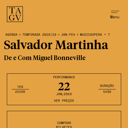
Menu
AGENDA
>
TEMPORADA 2018/19
>
JAN-FEV
>
MUSICAOPERA + 7
Salvador Martinha
De e Com Miguel Bonneville
PERFORMANCE
22
DURAÇÃO
TER
21H30
1H30
JAN
,2019
VER PREÇOS
COMPRAR
BILHETES