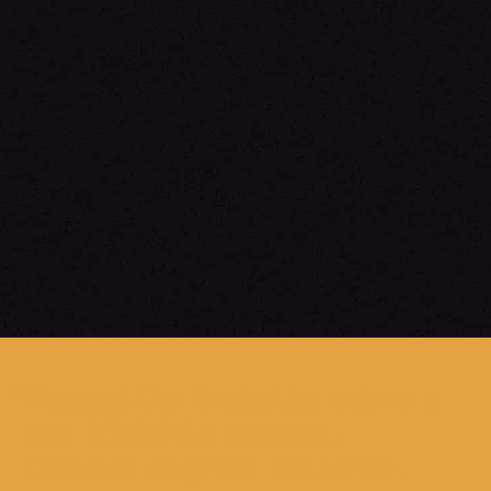
Bonneville trabalha sobre a
sua história pessoal.
Convida algumas mulheres,