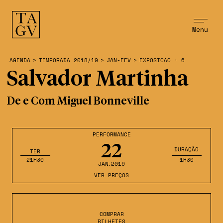
Menu
AGENDA
>
TEMPORADA 2018/19
>
JAN-FEV
>
EXPOSICAO + 6
Salvador Martinha
De e Com Miguel Bonneville
PERFORMANCE
22
DURAÇÃO
TER
21H30
1H30
JAN
,2019
VER PREÇOS
COMPRAR
BILHETES