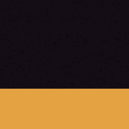
Bonneville trabalha sobre a
sua história pessoal.
Convida algumas mulheres,