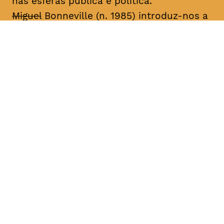
nas esferas pública e política.
Miguel
Bonneville (n. 1985) introduz-nos a
histórias autobiográficas centradas na
desconstrução e reconstrução da
identidade através de performances,
desenhos, fotografias, vídeo, música e
livros de artista. Desde 2003, tem
apresentado o seu trabalho em galerias
de arte e festivais nacionais e
internacionais, sobretudo os projetos
seriados “Family Project”, “Miguel
Bonneville” e “A Importância de Ser”. Fez
parte do núcleo de artistas da produtora
de dança contemporânea Eira (2004-
2006) e da Galeria 3+1 Arte