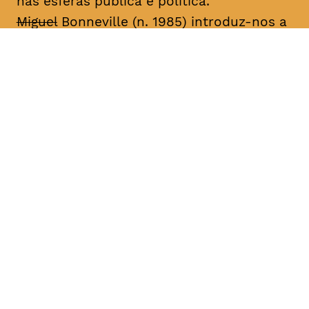
nas esferas pública e política.
Miguel
Bonneville (n. 1985) introduz-nos a
histórias autobiográficas centradas na
desconstrução e reconstrução da
identidade através de performances,
desenhos, fotografias, vídeo, música e
livros de artista. Desde 2003, tem
apresentado o seu trabalho em galerias
de arte e festivais nacionais e
internacionais, sobretudo os projetos
seriados “Family Project”, “Miguel
Bonneville” e “A Importância de Ser”. Fez
parte do núcleo de artistas da produtora
de dança contemporânea Eira (2004-
2006) e da Galeria 3+1 Arte