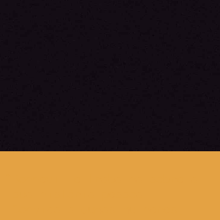
Bonneville trabalha sobre a
sua história pessoal.
Convida algumas mulheres,