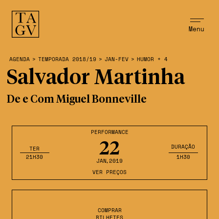
Menu
AGENDA
>
TEMPORADA 2018/19
>
JAN-FEV
>
HUMOR + 4
Salvador Martinha
De e Com Miguel Bonneville
PERFORMANCE
22
DURAÇÃO
TER
21H30
1H30
JAN
,2019
VER PREÇOS
COMPRAR
BILHETES