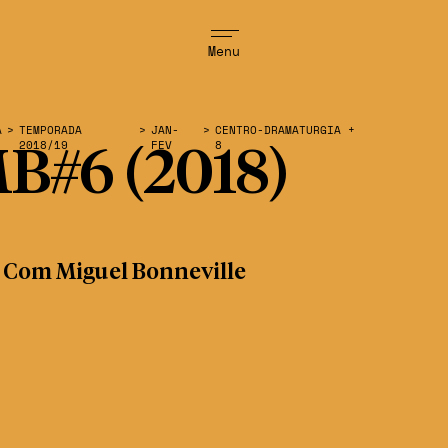
Menu
A
>
TEMPORADA
>
JAN-
>
CENTRO-DRAMATURGIA +
2018/19
FEV
8
B#6 (2018)
 Com Miguel Bonneville