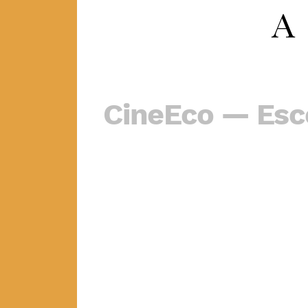
CineEco — Esc