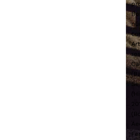
pr
Bo
nú
co
Ar
re
Ca
(B
Se
(H
20
(B
Ae
Fe