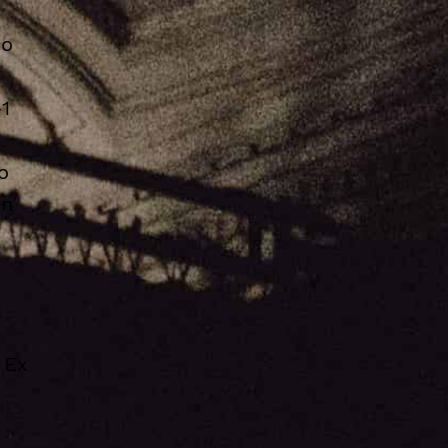
do
1
o
on
 Ex