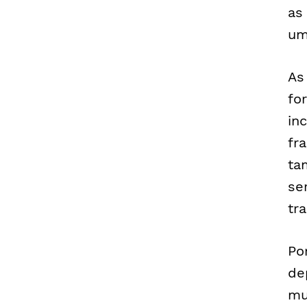
as
um
As
fo
in
fr
ta
se
tr
Po
de
mu