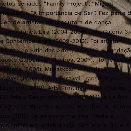
ojetos seriados “Family Project”, “Miguel
nneville” e “A Importância de Ser”. Fez parte 
cleo de artistas da produtora de dança
ntemporânea Eira (2004-2006) e da Galeria 3+
te Contemporânea (2009-2013). Foi artista
sidente no Sítio das Artes, CAMJAP – Fundaçã
louste Gulbenkian (Lisboa, 2007), Homesessi
arcelona, 2008), Mugatxoan – Fundação de
rralves (Porto, 2010), Festival Transeuropa2012
ildesheim, 2012), Arts Printing House (Vilnius,
13), Arte y Desarrollo (Madrid, 2014), e La Box
ourges, 2018), entre outros. Recebeu o Prémio
quo (2015) pelas performances ‘Medo e
minismos’, em colaboração com Maria Gil, e ‘A