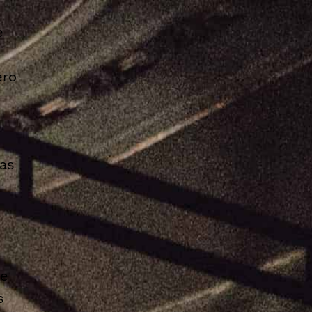
e
ero
ias
 e
s