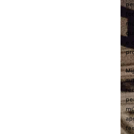
pe
fo
mu
qu
e 
pr
Mi
au
re
pe
mú
ap
fe