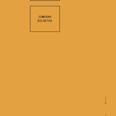
COMPRAR
BILHETES
R
O
L
L