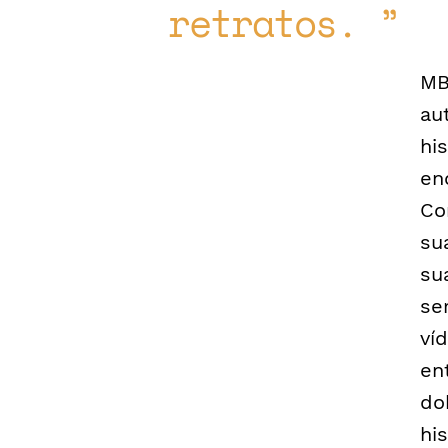
retratos.
MB
au
hi
en
Co
su
su
se
ví
en
do
hi