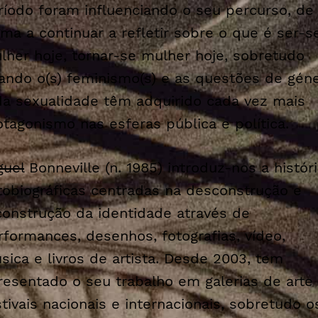
ríodo foram influenciando o seu percurso, de
rma a continuar a refletir sobre o que é ser-s
lher hoje, tornar-se mulher hoje, sobretudo
ando o(s) feminismo(s) e as questões de gén
da sexualidade têm adquirido cada vez mais
otagonismo nas esferas pública e política.
guel
Bonneville (n. 1985) introduz-nos a histór
tobiográficas centradas na desconstrução e
construção da identidade através de
rformances, desenhos, fotografias, vídeo,
sica e livros de artista. Desde 2003, tem
resentado o seu trabalho em galerias de arte
stivais nacionais e internacionais, sobretudo o