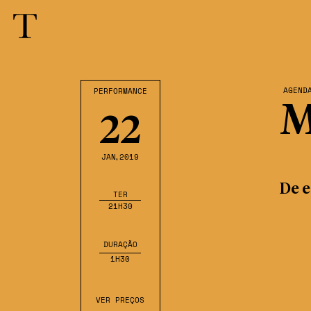
AGEND
PERFORMANCE
M
22
JAN
,2019
De e
TER
21H30
DURAÇÃO
1H30
VER PREÇOS