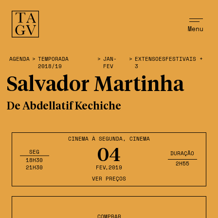
Menu
AGENDA
>
TEMPORADA
>
JAN-
>
EXTENSOESFESTIVAIS +
2018/19
FEV
3
Salvador Martinha
De Abdellatif Kechiche
CINEMA À SEGUNDA
,
CINEMA
04
SEG
DURAÇÃO
18H30
2H55
21H30
FEV
,2019
VER PREÇOS
COMPRAR