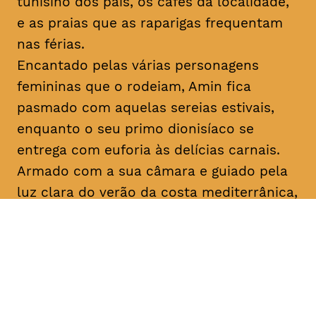
tunisino dos pais, os cafés da localidade,
e as praias que as raparigas frequentam
nas férias.
Encantado pelas várias personagens
femininas que o rodeiam, Amin fica
pasmado com aquelas sereias estivais,
enquanto o seu primo dionisíaco se
entrega com euforia às delícias carnais.
Armado com a sua câmara e guiado pela
luz clara do verão da costa mediterrânica,
Amin prossegue a sua busca filosófica
enquanto procura inspiração para os seus
argumentos. No que diz respeito ao amor,
apenas o destino, apenas
mektoub
pode
decidir. Esta saga sobre a passagem à