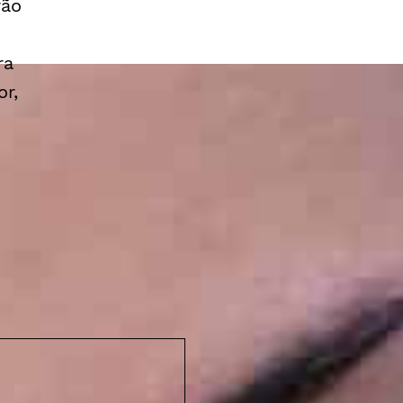
rão
ra
r,