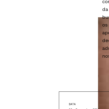
co
da
bu
os
ap
de
ad
no
DATA