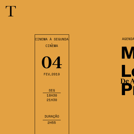
AGEND
CINEMA À SEGUNDA
,
M
CINEMA
04
L
FEV
,2019
P
De A
SEG
18H30
21H30
DURAÇÃO
2H55