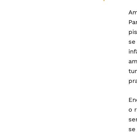
Am
Pa
pi
se
in
am
tu
pr
En
o 
se
se