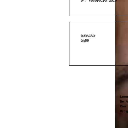
04, Fevereiro 2019
DURAÇÃO
2h55
Loca
De
A
Com
Orig