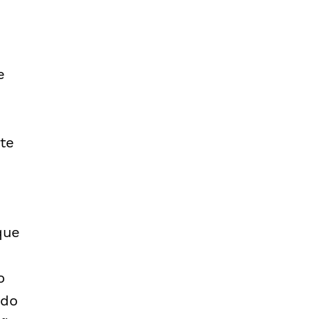
e
te
que
o
ado