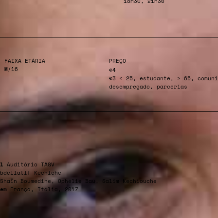
18H30, 21H30
FAIXA ETÁRIA
PREÇO
M/16
€4
€3 < 25, estudante, > 65, comuni
desempregado, parcerias
l
Auditório TAGV
bdellatif Kechiche
Shaïn Boumedine, Ophélie Bau, Salim Kechiouche
em
França, Itália, 2017