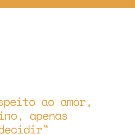
speito ao amor,
ino, apenas
decidir