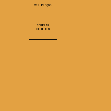
VER PREÇOS
COMPRAR
BILHETES
S
C
R
O
L
L