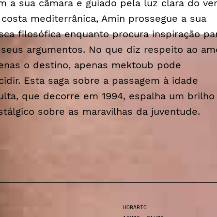
m a sua câmara e guiado pela luz clara do ve
 costa mediterrânica, Amin prossegue a sua
sca filosófica enquanto procura inspiração pa
 seus argumentos. No que diz respeito ao amo
enas o destino, apenas
mektoub
pode
cidir. Esta saga sobre a passagem à idade
ulta, que decorre em 1994, espalha um brilho
stálgico sobre as maravilhas da juventude.
HORÁRIO