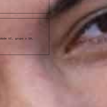
dade UC, grupo ≥ 10,