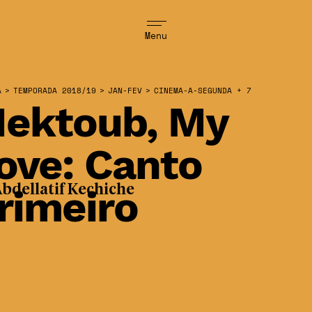
Menu
A
>
TEMPORADA 2018/19
>
JAN-FEV
>
CINEMA-A-SEGUNDA + 7
ektoub, My
ove: Canto
rimeiro
bdellatif Kechiche