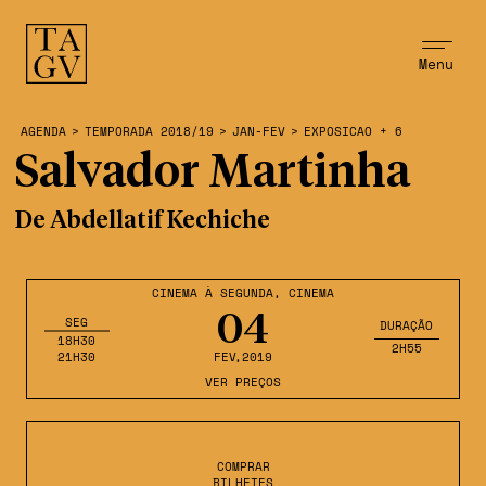
Menu
AGENDA
>
TEMPORADA 2018/19
>
JAN-FEV
>
EXPOSICAO + 6
Salvador Martinha
De Abdellatif Kechiche
CINEMA À SEGUNDA
,
CINEMA
04
SEG
DURAÇÃO
18H30
2H55
21H30
FEV
,2019
VER PREÇOS
COMPRAR
BILHETES