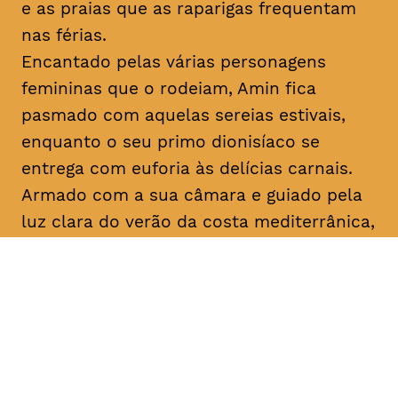
e as praias que as raparigas frequentam
nas férias.
Encantado pelas várias personagens
femininas que o rodeiam, Amin fica
pasmado com aquelas sereias estivais,
enquanto o seu primo dionisíaco se
entrega com euforia às delícias carnais.
Armado com a sua câmara e guiado pela
luz clara do verão da costa mediterrânica,
Amin prossegue a sua busca filosófica
enquanto procura inspiração para os seus
argumentos. No que diz respeito ao amor,
apenas o destino, apenas
mektoub
pode
decidir. Esta saga sobre a passagem à
idade adulta, que decorre em 1994,