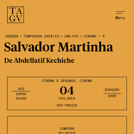
Menu
AGENDA
>
TEMPORADA 2018/19
>
JAN-FEV
>
CINEMA + 6
Salvador Martinha
De Abdellatif Kechiche
CINEMA À SEGUNDA
,
CINEMA
04
SEG
DURAÇÃO
18H30
2H55
21H30
FEV
,2019
VER PREÇOS
COMPRAR
BILHETES