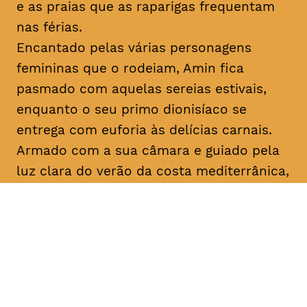
e as praias que as raparigas frequentam
nas férias.
Encantado pelas várias personagens
femininas que o rodeiam, Amin fica
pasmado com aquelas sereias estivais,
enquanto o seu primo dionisíaco se
entrega com euforia às delícias carnais.
Armado com a sua câmara e guiado pela
luz clara do verão da costa mediterrânica,
Amin prossegue a sua busca filosófica
enquanto procura inspiração para os seus
argumentos. No que diz respeito ao amor,
apenas o destino, apenas
mektoub
pode
decidir. Esta saga sobre a passagem à
idade adulta, que decorre em 1994,