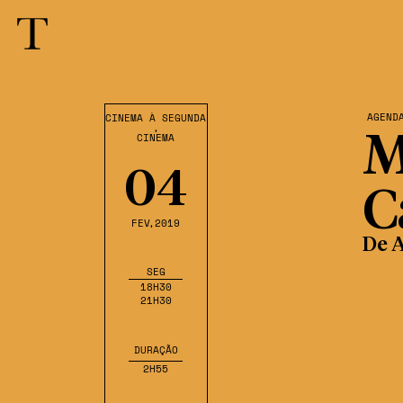
AGEND
CINEMA À SEGUNDA
,
CINEMA
M
04
C
FEV
,2019
De A
SEG
18H30
21H30
DURAÇÃO
2H55