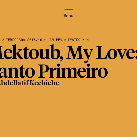
Menu
A
>
TEMPORADA 2018/19
>
JAN-FEV
>
TEATRO + 4
ektoub, My Love
anto Primeiro
bdellatif Kechiche