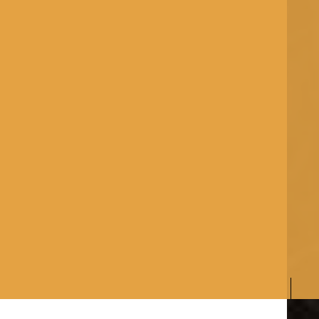
S
C
R
O
L
L