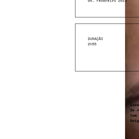
04, Fevereiro 2019
DURAÇÃO
2h55
Loca
De
A
Com
Orig