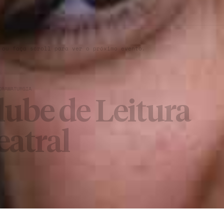
 ou faça scroll para ver o próximo evento.
DRAMATURGIA
lube de Leitura
eatral