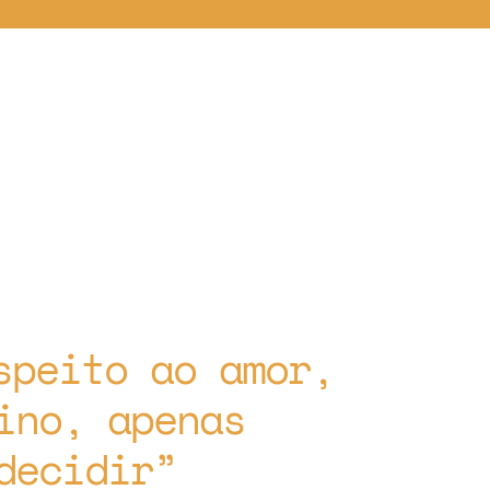
speito ao amor,
ino, apenas
decidir