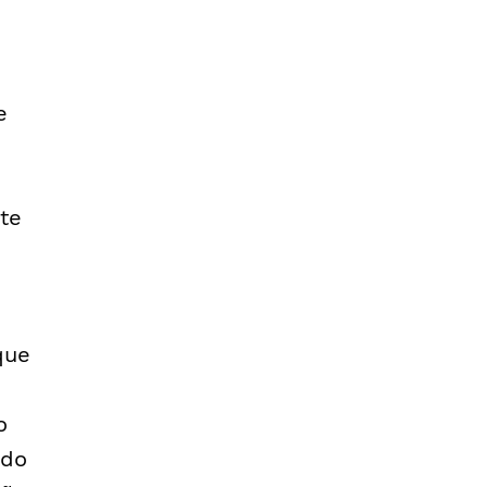
e
te
que
o
ado