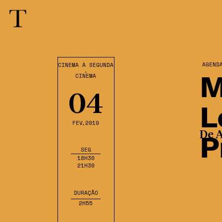
AGEND
CINEMA À SEGUNDA
,
M
CINEMA
04
L
FEV
,2019
P
De A
SEG
18H30
21H30
DURAÇÃO
2H55