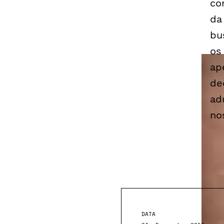
co
da
bu
os
ap
de
ad
no
DATA