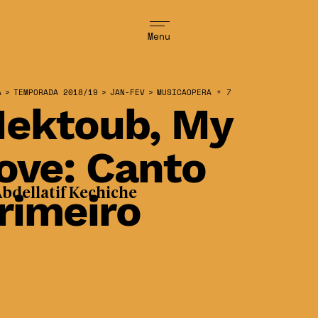
Menu
A
>
TEMPORADA 2018/19
>
JAN-FEV
>
MUSICAOPERA + 7
ektoub, My
ove: Canto
rimeiro
bdellatif Kechiche