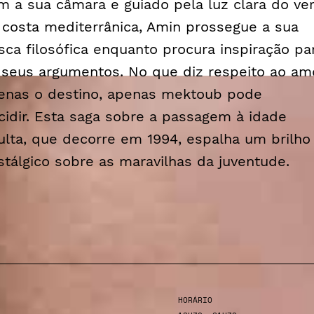
m a sua câmara e guiado pela luz clara do ve
 costa mediterrânica, Amin prossegue a sua
sca filosófica enquanto procura inspiração pa
 seus argumentos. No que diz respeito ao amo
enas o destino, apenas
mektoub
pode
cidir. Esta saga sobre a passagem à idade
ulta, que decorre em 1994, espalha um brilho
stálgico sobre as maravilhas da juventude.
HORÁRIO