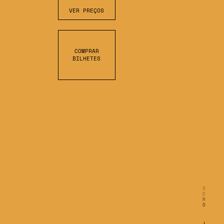
VER PREÇOS
COMPRAR
BILHETES
S
C
R
O
L
L