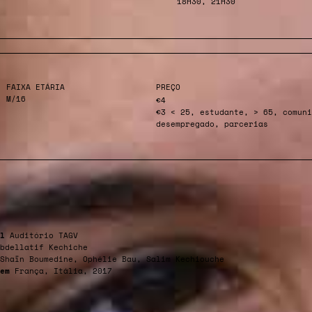
18H30, 21H30
FAIXA ETÁRIA
PREÇO
M/16
€4
€3 < 25, estudante, > 65, comuni
desempregado, parcerias
l
Auditório TAGV
bdellatif Kechiche
Shaïn Boumedine, Ophélie Bau, Salim Kechiouche
em
França, Itália, 2017