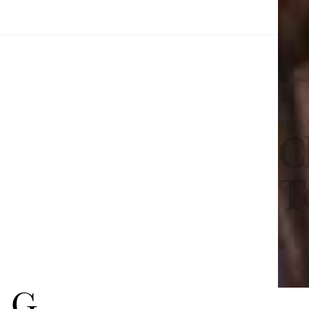
Clique
CENTRO 
C
T