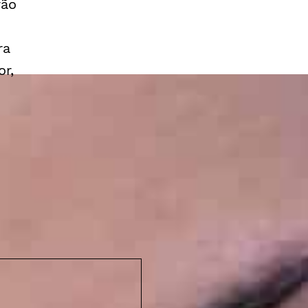
rão
ra
r,