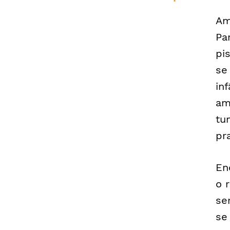
Am
Pa
pi
se
in
am
tu
pr
En
o 
se
se