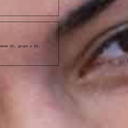
dade UC, grupo ≥ 10,