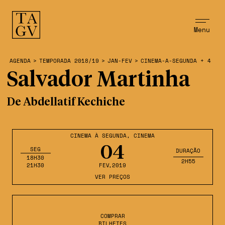
Menu
AGENDA
>
TEMPORADA 2018/19
>
JAN-FEV
>
CINEMA-A-SEGUNDA + 4
Salvador Martinha
De Abdellatif Kechiche
CINEMA À SEGUNDA
,
CINEMA
04
SEG
DURAÇÃO
18H30
2H55
21H30
FEV
,2019
VER PREÇOS
COMPRAR
BILHETES