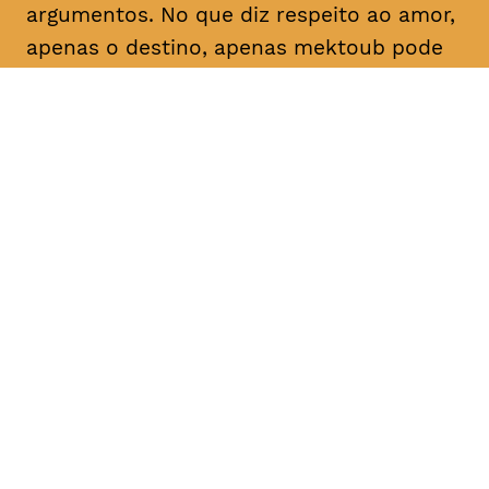
argumentos. No que diz respeito ao amor,
apenas o destino, apenas
mektoub
pode
decidir. Esta saga sobre a passagem à
idade adulta, que decorre em 1994,
espalha um brilho nostálgico sobre as
maravilhas da juventude.
DATA
HORÁRIO
04, Fevereiro 2019
18H30, 21H30
DURAÇÃO
FAIXA ETÁRIA
PREÇO
2h55
M/16
€4