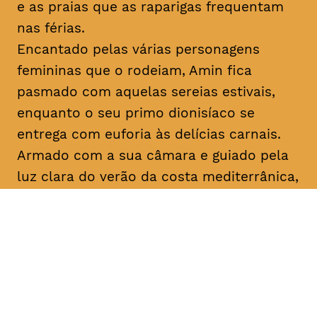
e as praias que as raparigas frequentam
nas férias.
Encantado pelas várias personagens
femininas que o rodeiam, Amin fica
pasmado com aquelas sereias estivais,
enquanto o seu primo dionisíaco se
entrega com euforia às delícias carnais.
Armado com a sua câmara e guiado pela
luz clara do verão da costa mediterrânica,
Amin prossegue a sua busca filosófica
enquanto procura inspiração para os seus
argumentos. No que diz respeito ao amor,
apenas o destino, apenas
mektoub
pode
decidir. Esta saga sobre a passagem à
idade adulta, que decorre em 1994,