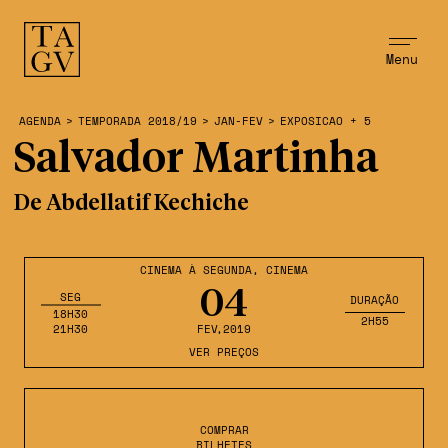
Menu
AGENDA
>
TEMPORADA 2018/19
>
JAN-FEV
>
EXPOSICAO + 5
Salvador Martinha
De Abdellatif Kechiche
CINEMA À SEGUNDA
,
CINEMA
04
SEG
DURAÇÃO
18H30
2H55
21H30
FEV
,2019
VER PREÇOS
COMPRAR
BILHETES