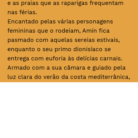
e as praias que as raparigas frequentam
nas férias.
Encantado pelas várias personagens
femininas que o rodeiam, Amin fica
pasmado com aquelas sereias estivais,
enquanto o seu primo dionisíaco se
entrega com euforia às delícias carnais.
Armado com a sua câmara e guiado pela
luz clara do verão da costa mediterrânica,
Amin prossegue a sua busca filosófica
enquanto procura inspiração para os seus
argumentos. No que diz respeito ao amor,
apenas o destino, apenas
mektoub
pode
decidir. Esta saga sobre a passagem à
idade adulta, que decorre em 1994,