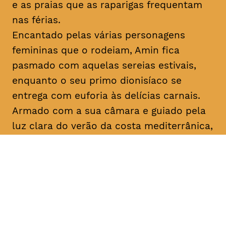
e as praias que as raparigas frequentam
nas férias.
Encantado pelas várias personagens
femininas que o rodeiam, Amin fica
pasmado com aquelas sereias estivais,
enquanto o seu primo dionisíaco se
entrega com euforia às delícias carnais.
Armado com a sua câmara e guiado pela
luz clara do verão da costa mediterrânica,
Amin prossegue a sua busca filosófica
enquanto procura inspiração para os seus
argumentos. No que diz respeito ao amor,
apenas o destino, apenas
mektoub
pode
decidir. Esta saga sobre a passagem à
idade adulta, que decorre em 1994,