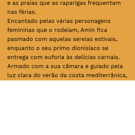
e as praias que as raparigas frequentam
nas férias.
Encantado pelas várias personagens
femininas que o rodeiam, Amin fica
pasmado com aquelas sereias estivais,
enquanto o seu primo dionisíaco se
entrega com euforia às delícias carnais.
Armado com a sua câmara e guiado pela
luz clara do verão da costa mediterrânica,
Amin prossegue a sua busca filosófica
enquanto procura inspiração para os seus
argumentos. No que diz respeito ao amor,
apenas o destino, apenas
mektoub
pode
decidir. Esta saga sobre a passagem à
idade adulta, que decorre em 1994,