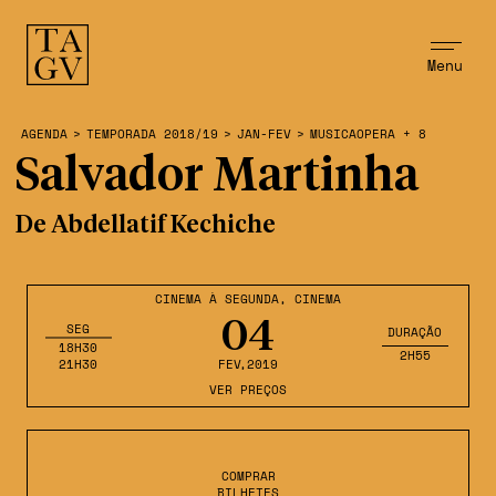
Menu
AGENDA
>
TEMPORADA 2018/19
>
JAN-FEV
>
MUSICAOPERA + 8
Salvador Martinha
De Abdellatif Kechiche
CINEMA À SEGUNDA
,
CINEMA
04
SEG
DURAÇÃO
18H30
2H55
21H30
FEV
,2019
VER PREÇOS
COMPRAR
BILHETES