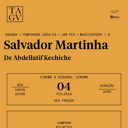
Menu
AGENDA
>
TEMPORADA 2018/19
>
JAN-FEV
>
MUSICAOPERA + 8
Salvador Martinha
De Abdellatif Kechiche
CINEMA À SEGUNDA
,
CINEMA
04
SEG
DURAÇÃO
18H30
2H55
21H30
FEV
,2019
VER PREÇOS
COMPRAR
BILHETES