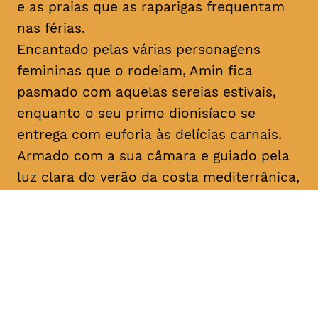
e as praias que as raparigas frequentam
nas férias.
Encantado pelas várias personagens
femininas que o rodeiam, Amin fica
pasmado com aquelas sereias estivais,
enquanto o seu primo dionisíaco se
entrega com euforia às delícias carnais.
Armado com a sua câmara e guiado pela
luz clara do verão da costa mediterrânica,
Amin prossegue a sua busca filosófica
enquanto procura inspiração para os seus
argumentos. No que diz respeito ao amor,
apenas o destino, apenas
mektoub
pode
decidir. Esta saga sobre a passagem à
idade adulta, que decorre em 1994,