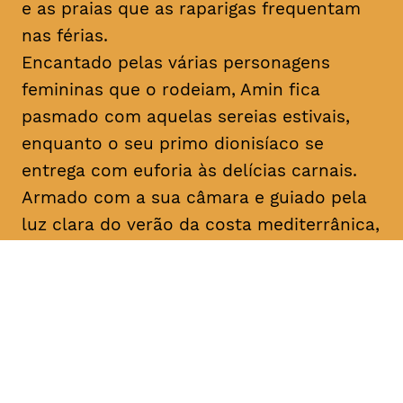
e as praias que as raparigas frequentam
nas férias.
Encantado pelas várias personagens
femininas que o rodeiam, Amin fica
pasmado com aquelas sereias estivais,
enquanto o seu primo dionisíaco se
entrega com euforia às delícias carnais.
Armado com a sua câmara e guiado pela
luz clara do verão da costa mediterrânica,
Amin prossegue a sua busca filosófica
enquanto procura inspiração para os seus
argumentos. No que diz respeito ao amor,
apenas o destino, apenas
mektoub
pode
decidir. Esta saga sobre a passagem à
idade adulta, que decorre em 1994,