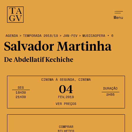
Menu
AGENDA
>
TEMPORADA 2018/19
>
JAN-FEV
>
MUSICAOPERA + 6
Salvador Martinha
De Abdellatif Kechiche
CINEMA À SEGUNDA
,
CINEMA
04
SEG
DURAÇÃO
18H30
2H55
21H30
FEV
,2019
VER PREÇOS
COMPRAR
BILHETES