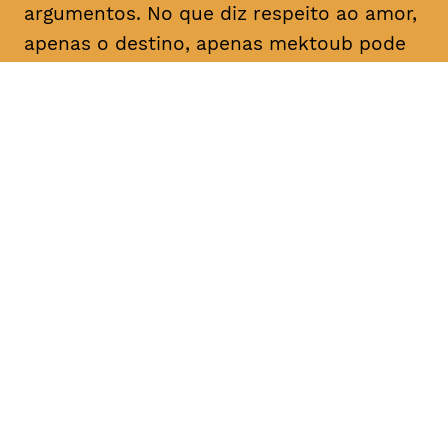
argumentos. No que diz respeito ao amor,
apenas o destino, apenas
mektoub
pode
decidir. Esta saga sobre a passagem à
idade adulta, que decorre em 1994,
espalha um brilho nostálgico sobre as
maravilhas da juventude.
DATA
HORÁRIO
04, Fevereiro 2019
18H30, 21H30
DURAÇÃO
FAIXA ETÁRIA
PREÇO
2h55
M/16
€4