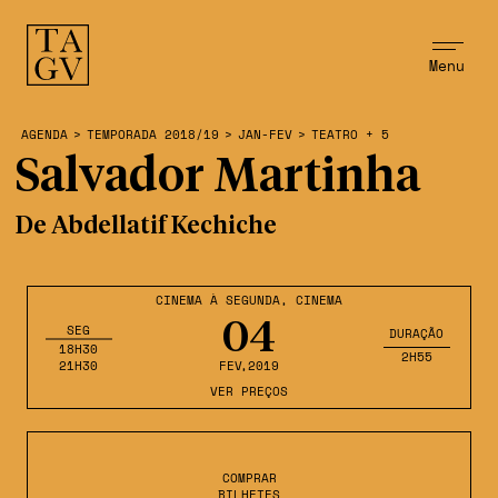
Menu
AGENDA
>
TEMPORADA 2018/19
>
JAN-FEV
>
TEATRO + 5
Salvador Martinha
De Abdellatif Kechiche
CINEMA À SEGUNDA
,
CINEMA
04
SEG
DURAÇÃO
18H30
2H55
21H30
FEV
,2019
VER PREÇOS
COMPRAR
BILHETES