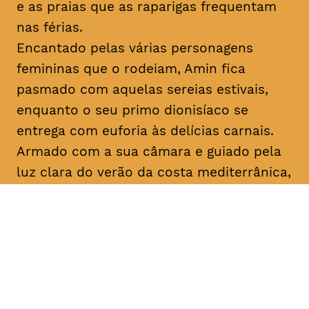
e as praias que as raparigas frequentam
nas férias.
Encantado pelas várias personagens
femininas que o rodeiam, Amin fica
pasmado com aquelas sereias estivais,
enquanto o seu primo dionisíaco se
entrega com euforia às delícias carnais.
Armado com a sua câmara e guiado pela
luz clara do verão da costa mediterrânica,
Amin prossegue a sua busca filosófica
enquanto procura inspiração para os seus
argumentos. No que diz respeito ao amor,
apenas o destino, apenas
mektoub
pode
decidir. Esta saga sobre a passagem à
idade adulta, que decorre em 1994,